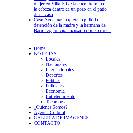
mujer en Villa Elisa: la encontraron con
la cabeza dentro de un pozo en el patio
de su casa
Caso Agostina: la querella pidió la
detención de la madre y la hermana de
Barrelier, principal acusado por el crimen
Home
NOTICIAS
Locales
Nacionales
Internacionales
Deportes
Politica
Policiales
Economia
Entretenimiento
Tecnologia
¿Quienes Somos?
Agenda Cultural
GALERÍA DE IMÁGENES
CONTACTO