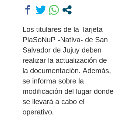
escondernos»
Escala el conflicto universitario:
los rectores piden a la Justicia
que intime al Gobierno y aplique
Los titulares de la Tarjeta
multas si no cumple la Ley de
PlaSoNuP -Nativa- de San
Fondos
Salvador de Jujuy deben
realizar la actualización de
la documentación. Además,
se informa sobre la
modificación del lugar donde
se llevará a cabo el
operativo.