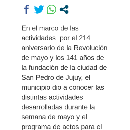
los rectores piden a la Justicia
que intime al Gobierno y aplique
multas si no cumple la Ley de
Fondos
En el marco de las
Dolor en Chubut: murió el
actividades por el 214
intendente de Gaiman en medio
de una operación
aniversario de la Revolución
de mayo y los 141 años de
la fundación de la ciudad de
San Pedro de Jujuy, el
municipio dio a conocer las
distintas actividades
desarrolladas durante la
semana de mayo y el
programa de actos para el