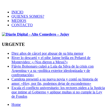
INICIO
QUIENES SOMOS?
MEDIOS
CONTACTO
URGENTE
Diez años de cárcel por abusar de su hija menor
River lo descartó y el pibe Jaime brilla en Peñarol de
Montevideo: «¿Nos dieron a Messi?»
Flávio Bolsonaro culpó a Lula da Silva de la crisis con
Argentina y a su «política exterior ideologizada y de
confrontación»
Camilota presentó a su nueva novia y contó su historia de
amor: «Hoy, por fin, podemos dejar de escondernos»
Escala el conflicto universitario: los rectores piden a la Justicia
que intime al Gobierno y aplique multas si no cumple la Ley
de Fondos
Home