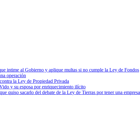
cia que intime al Gobierno y aplique multas si no cumple la Ley de Fondos
una operación
 contra la Ley de Propiedad Privada
ido y su esposa por enriquecimiento ilícito
e quiso sacarlo del debate de la Ley de Tierras por tener una empres