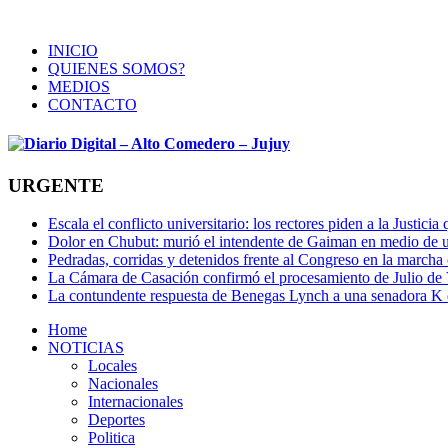
INICIO
QUIENES SOMOS?
MEDIOS
CONTACTO
URGENTE
Escala el conflicto universitario: los rectores piden a la Justi
Dolor en Chubut: murió el intendente de Gaiman en medio de 
Pedradas, corridas y detenidos frente al Congreso en la marcha
La Cámara de Casación confirmó el procesamiento de Julio de V
La contundente respuesta de Benegas Lynch a una senadora K qu
Home
NOTICIAS
Locales
Nacionales
Internacionales
Deportes
Politica